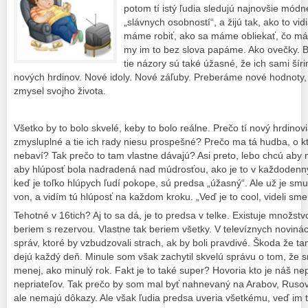
potom tí istý ľudia sledujú najnovšie módn
„slávnych osobností“, a žijú tak, ako to vid
máme robiť, ako sa máme obliekať, čo má
my im to bez slova papáme. Ako ovečky. 
tie názory sú také úžasné, že ich sami ší
nových hrdinov. Nové idoly. Nové záľuby. Preberáme nové hodnot
zmysel svojho života.
Všetko by to bolo skvelé, keby to bolo reálne. Prečo tí nový hrdinovi
zmysluplné a tie ich rady niesu prospešné? Prečo ma tá hudba, o kt
nebaví? Tak prečo to tam vlastne dávajú? Asi preto, lebo chcú aby m
aby hlúposť bola nadradená nad múdrosťou, ako je to v každodenný
keď je toľko hlúpych ľudí pokope, sú predsa „úžasný“. Ale už je sm
von, a vidím tú hlúposť na každom kroku. „Veď je to cool, videli sm
Tehotné v 16tich? Aj to sa dá, je to predsa v telke. Existuje množs
beriem s rezervou. Vlastne tak beriem všetky. V televíznych novin
správ, ktoré by vzbudzovali strach, ak by boli pravdivé. Škoda že ta
dejú každý deň. Minule som však zachytil skvelú správu o tom, že sm
menej, ako minulý rok. Fakt je to také super? Hovoria kto je náš ne
nepriateľov. Tak prečo by som mal byť nahnevaný na Arabov, Rusov,
ale nemajú dôkazy. Ale však ľudia predsa uveria všetkému, veď im t