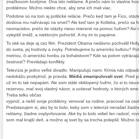
značkovom kostýme. Ona isto neklame. A prečo nám to vlastne hov
problémov. Možno niekto chce, aby sme ich mali viac.
Podobne sú na tom aj politické relácie. Prečo keď tam je Fico, otáz
doslova mu nahrávajú na smeč? Ale keď tam je Kotleba, prečo sa ho 
neonacistov, prečo tie otázky niesu mierené na pomoc ľuďom? Asi n
vylepšiť imidž, a niektorým pohoršiť. A my im to papáme.
To isté sa deje aj cez film. Prezident Obama nedávno pochválil Holl
do sveta, jej hodnoty a zvyky. Potrebujeme tu americkú kultúru? Po
metrixu, či americkú honbu za bohatstvom? Kde sa potom vytrácajú
čestnosť? Prevládajú konflikty.
Televízia je jedno veľké divadlo. Manipulujú nami. Kŕmia nás odpa
nedokážu poskytnúť, je pravda.
Médiá zmanipulovali svet
. Pred p
už im to tak nepapám. Ale som stále obklopený ľuďmi, čo si to neu
rezervou, mať svoj vlastný názor, a uctievať hodnoty, o ktorých sme
Treba telku občas
vypnúť, a riešiť svoje problémy, venovať sa rodine, pracovať na osob
Predstavujem si, ako by to bolo, keby som v televízii nenašiel žiadn
reklamy, žiadne ovplyvňovanie. Aké by to bolo vidieť len radosť, ro
som mal krajší deň, a možno aj svet by sa trocha polepšil. Možno r