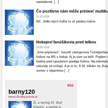
nasledovné: [...]
Čo pozitívne nám môže priniesť multik
14.10.2018
Nič. Jedlo iných kultúr tu už predsa máme.
Hokejoví fanúšikovia pred telkou
19.09.2018
„Sme pripravení“, hovorili zástupcovia Ticketport
lístkov na MS v hokeji. Aj ja som sa tešil. Pojdem
hodina pred spustením predaja lístkov. Na internet
sekundy sa míňajú. A je to tu, 9:19, klikám na „Kú
úsmev s objavenou [...]
RSS
barny120
barny120.blog.pravda.sk
Ži, a nechaj žiť. Buď
šťastný, a nechaj aj