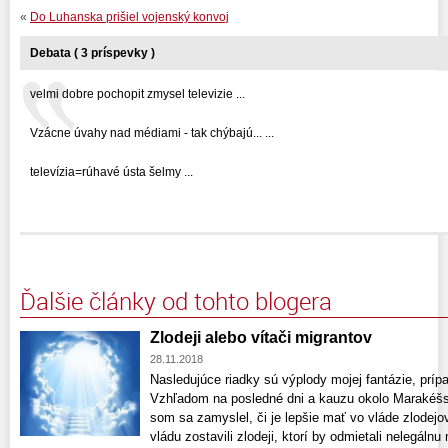
«
Do Luhanska prišiel vojenský konvoj
Debata ( 3 príspevky )
velmi dobre pochopit zmysel televizie ...
Vzácne úvahy nad médiami - tak chýbajú... ...
televízia=rúhavé ústa šelmy ...
Ďalšie články od tohto blogera
Zlodeji alebo vítači migrantov
28.11.2018
Nasledujúce riadky sú výplody mojej fantázie, príp
Vzhľadom na posledné dni a kauzu okolo Marakéšsk
som sa zamyslel, či je lepšie mať vo vláde zlodejo
vládu zostavili zlodeji, ktorí by odmietali nelegálnu