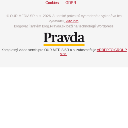
Cookies
GDPR
© OUR MEDIA SR a. s. 2026. Autorské práva sú vyhradené a vykonáva ich
vydavateľ,
viac info
.
Blogovací systém Blog.Pravda.sk beží na technológií Wordpress.
Kompletný video servis pre OUR MEDIA SR a.s. zabezpečuje
ARBERTO GROUP
s.r.o.
.