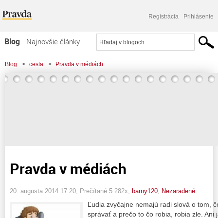
Registrácia
Prihlásenie
Blog
Najnovšie články
Najčítanejšie články
Blog
>
cesta
>
Pravda v médiách
Najkomentovanejšie články
Zoznam blogov
Komerčné blogy
Pravda v médiách
20. augusta 2014 17:20
, Prečítané 5 282x,
barny120
,
Nezaradené
Ľudia zvyčajne nemajú radi slová o tom, č
správať a prečo to čo robia, robia zle. Ani